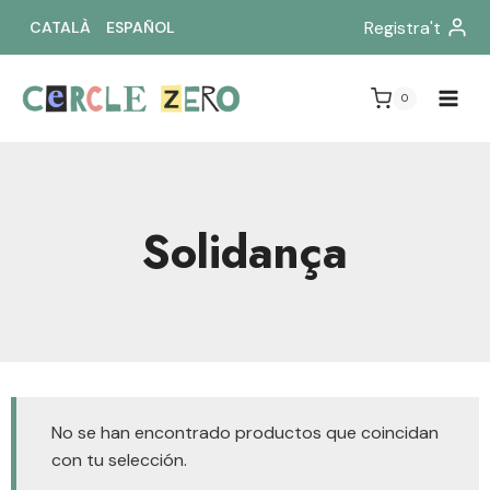
Saltar
Registra't
CATALÀ
ESPAÑOL
al
contenido
0
Solidança
No se han encontrado productos que coincidan
con tu selección.