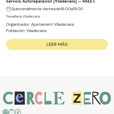
Servicio Autoreparación [Viladecans] – RAEE’s
Quincenalmente viernes
de
16:00
a
19:00
Deixalleria Viladecans
Organizador:
Ajuntament Viladecans
Población:
Viladecans
LEER MÁS
Instagram
YouTube
Facebook