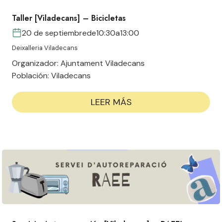
Taller [Viladecans] – Bicicletas
20 de septiembre
de
10:30
a
13:00
Deixalleria Viladecans
Organizador:
Ajuntament Viladecans
Población:
Viladecans
LEER MÁS