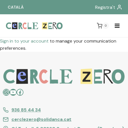
Vés
Registra't
CATALÀ
al
contingut
0
Sign in to your account
to manage your communication
preferences.
Instagram
YouTube
Facebook
936 85 44 34
cerclezero@solidanca.cat