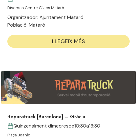
Diversos Centre Cívics Mataró
Organitzador:
Ajuntament Mataró
Població:
Mataró
LLEGEIX MÉS
Reparatruck [Barcelona] – Gràcia
Quinzenalment dimecres
de
10:30
a
13:30
Plaça Joanic