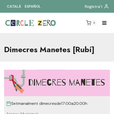
Vés
Registra't
CATALÀ
ESPAÑOL
al
contingut
0
Dimecres Manetes [Rubí]
Setmanalment dimecres
de
17:00
a
20:00h
Ateneu Municipal