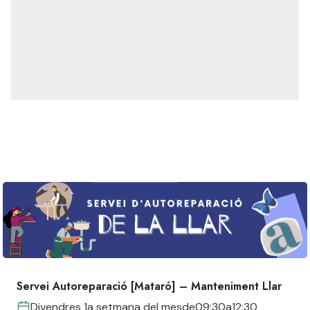
Servei Autoreparació [Mataró] – Manteniment Llar
Divendres 1a setmana del mes
de
09:30
a
12:30