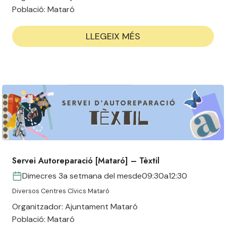
Població:
Mataró
LLEGEIX MÉS
Servei Autoreparació [Mataró] – Tèxtil
Dimecres 3a setmana del mes
de
09:30
a
12:30
Diversos Centres Cívics Mataró
Organitzador:
Ajuntament Mataró
Població:
Mataró